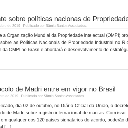
e sobre políticas nacionas de Propriedade
ubro de 2019 - Publicado por Sâmia Santos Associados.
e a Organização Mundial da Propriedade Intelectual (OMPI) pr
sobre as Políticas Nacionais de Propriedade Industrial no Rio
l da OMPI no Brasil e abordará o desenvolvimento de estratégia
colo de Madri entre em vigor no Brasil
bro de 2019 - Publicado por Sâmia Santos Associados.
licado, dia 02 de outubro, no Diário Oficial da União, o decre
do de Madri sobre registro internacional de marcas. Com isso,
em qualquer dos 120 países signatários do acordo, poderão dep
al […]