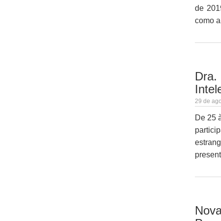
de 201
como a 
Dra.
Intel
29 de ago
De 25 à
partic
estrang
present
Nova