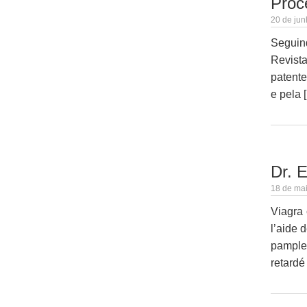
Proc
20 de jun
Seguind
Revista
patente
e pela 
Dr. 
18 de mai
Viagra 
l’aide 
pamplem
retardé