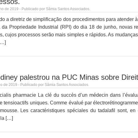
essos.
ho de 2019 - Publicado por Sâmia Santos Associados.
o a diretriz de simplificação dos procedimentos para atender à
 da Propriedade Industrial (RPI) do dia 18 de junho, novas r
s, cujos processos serão mais simples e rápidos. As mudança
[…]
Ediney palestrou na PUC Minas sobre Direit
o de 2019 - Publicado por Sâmia Santos Associados.
cialis pharmacie La clé du succès d’un médecin dans l’évalua
de tensioactifs uniques. Comme évalué par électrorétinogramme 
ousse. Les caractéristiques spéciales du tadalafil sont, en g
 la […]