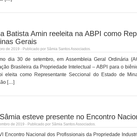
a Batista Amin reeleita na ABPI como Rep
inas Gerais
bro de 2019 - Publicado por Sâmia Santos Associados.
imo dia 30 de setembro, em Assembleia Geral Ordinária (AGO
ção Brasileira da Propriedade Intelectual – ABPI para o biên
oi eleita como Representante Seccional do Estado de Mina
são […]
 Sâmia esteve presente no Encontro Naci
embro de 2019 - Publicado por Sâmia Santos Associados.
 Encontro Nacional dos Profissionais da Propriedade Industr