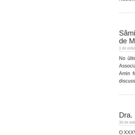
Sâmi
de M
1 de outu
No últ
Associa
Amin f
discus
Dra.
30 de set
O XXXVI