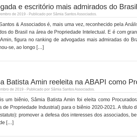
gada e escritório mais admirados do Brasi
embro de 2019 - Publicado por Sâmia Santos Associados.
antos & Associados é, mais uma vez, reconhecido pela Análi
os do Brasil na área de Propriedade Intelectual. E é com gr
a Amin, figura no ranking de advogadas mais admiradas do
nou-se, ao longo […]
a Batista Amin reeleita na ABAPI como Pr
mbro de 2019 - Publicado por Sâmia Santos Associados.
is um biênio, Sâmia Batista Amin foi eleita como Procurador
 de Propriedade Industrial) para o biênio 2020-2021. A título 
statuto): promover a defesa dos interesses dos associados, be
 de […]