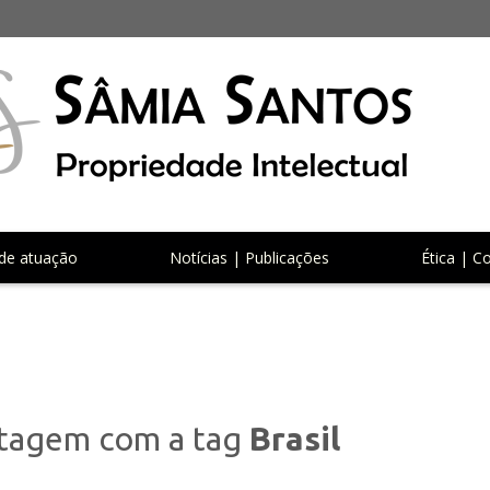
de atuação
Notícias | Publicações
Ética | C
tagem com a tag
Brasil