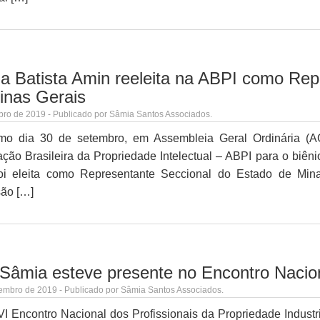
a Batista Amin reeleita na ABPI como Rep
inas Gerais
bro de 2019 - Publicado por Sâmia Santos Associados.
imo dia 30 de setembro, em Assembleia Geral Ordinária (AGO
ção Brasileira da Propriedade Intelectual – ABPI para o biên
oi eleita como Representante Seccional do Estado de Mina
são […]
 Sâmia esteve presente no Encontro Naci
embro de 2019 - Publicado por Sâmia Santos Associados.
 Encontro Nacional dos Profissionais da Propriedade Industr