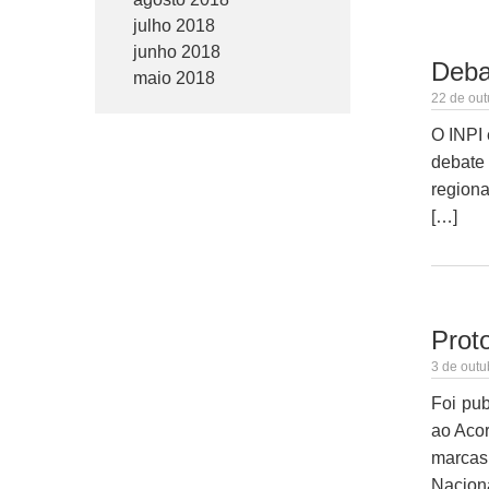
julho 2018
junho 2018
Debat
maio 2018
22 de out
O INPI 
debate 
regiona
[…]
Proto
3 de outu
Foi pub
ao Acor
marcas 
Nacion