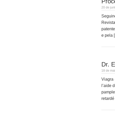
Proc
20 de jun
Seguind
Revista
patente
e pela 
Dr. 
18 de mai
Viagra 
l’aide 
pamplem
retardé