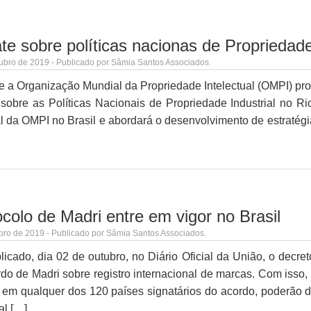
e sobre políticas nacionas de Propriedade
ubro de 2019 - Publicado por Sâmia Santos Associados.
e a Organização Mundial da Propriedade Intelectual (OMPI) pr
sobre as Políticas Nacionais de Propriedade Industrial no Rio
l da OMPI no Brasil e abordará o desenvolvimento de estratégia
colo de Madri entre em vigor no Brasil
bro de 2019 - Publicado por Sâmia Santos Associados.
licado, dia 02 de outubro, no Diário Oficial da União, o decre
do de Madri sobre registro internacional de marcas. Com isso,
em qualquer dos 120 países signatários do acordo, poderão dep
al […]