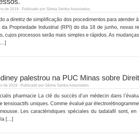
essos.
ho de 2019 - Publicado por Sâmia Santos Associados.
o a diretriz de simplificação dos procedimentos para atender à
 da Propriedade Industrial (RPI) do dia 18 de junho, novas r
s, cujos processos serão mais simples e rápidos. As mudança
[…]
Ediney palestrou na PUC Minas sobre Direit
o de 2019 - Publicado por Sâmia Santos Associados.
cialis pharmacie La clé du succès d’un médecin dans l’évalua
de tensioactifs uniques. Comme évalué par électrorétinogramme 
ousse. Les caractéristiques spéciales du tadalafil sont, en g
 la […]