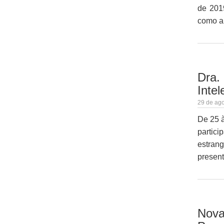
de 201
como a 
Dra.
Intel
29 de ago
De 25 à
partic
estrang
present
Nova